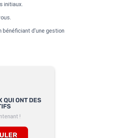
 initiaux.
vous.
n bénéficiant d'une gestion
 QUI ONT DES
IFS
tenant !
ULER