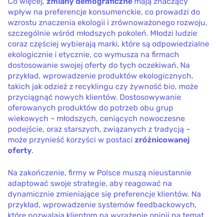
Co więcej,
zmiany demograficzne
mają znaczący
wpływ na preferencje konsumenckie, co prowadzi do
wzrostu znaczenia ekologii i zrównoważonego rozwoju,
szczególnie wśród młodszych pokoleń. Młodzi ludzie
coraz częściej wybierają marki, które są odpowiedzialne
ekologicznie i etycznie, co wymusza na firmach
dostosowanie swojej oferty do tych oczekiwań. Na
przykład, wprowadzenie produktów ekologicznych,
takich jak odzież z recyklingu czy żywność bio, może
przyciągnąć nowych klientów. Dostosowywanie
oferowanych produktów do potrzeb obu grup
wiekowych – młodszych, ceniących nowoczesne
podejście, oraz starszych, związanych z tradycją –
może przynieść korzyści w postaci
zróżnicowanej
oferty
.
Na zakończenie, firmy w Polsce muszą nieustannie
adaptować swoje strategie, aby reagować na
dynamicznie zmieniające się preferencje klientów. Na
przykład, wprowadzenie systemów feedbackowych,
które pozwalają klientom na wyrażenie opinii na temat