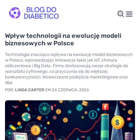
Wpływ technologii na ewolucję modeli
biznesowych w Polsce
Technologia znacząco wpływa na ewolucję modeli biznesowych
w Polsce, wprowadzając innowacje takie jak IoT, chmura
obliczeniowa i Big Data. Firmy dostosowują swoje strategie do
warsztatu cyfrowego, co przyczynia się do większej
konkurencyjności. Nowoczesne podejścia marketingowe oraz
dba
POR:
LINDA CARTER
EM 24 CZERWCA, 2026